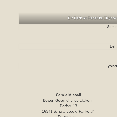
Ein Dank an Franziska Chlybow f
Semin
Beh
Typisc
Carola Missall
Bowen Gesundheitspraktikerin
Dorfstr. 13
16341 Schwanebeck (Panketal)
Deutschland