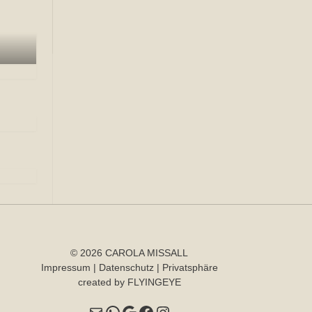
© 2026 CAROLA MISSALL
Impressum
|
Datenschutz
|
Privatsphäre
created
by
FLYINGEYE
E-Mail
WhatsApp
Google
Facebook
Instagram